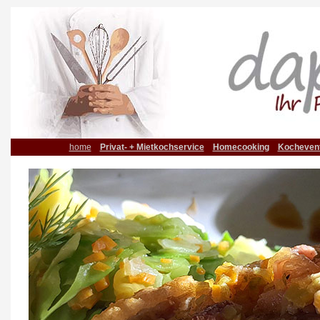
home
Privat- + Mietkochservice
Homecooking
Kochevent